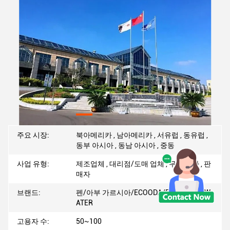
주요 시장:
북아메리카 , 남아메리카 , 서유럽 , 동유럽 ,
동부 아시아 , 동남 아시아 , 중동
사업 유형:
제조업체 , 대리점/도매 업체 , 무역 회사 , 판
매자
브랜드:
펜/아부 가르시아/ECOODA/ECOFT/FUNW
ATER
고용자 수:
50~100