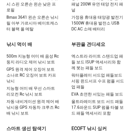
시 스핀 오른손 왼손 낮은 프
패널 200W 유연 태양 전지 패
로필
널
Bmax 3641 왼손 오른손 낚시
가정용 휴대용 태양광 발전기
릴 아부 가르시아 베이트캐스
1500W 휴대용 발전소 USB
터 블랙 올 메탈
DC AC 소매 배터리
낚시 먹이 배
부판을 견디세요
500m 지능형 어미 배 음성 Rc
엑스트라 라이트 스탠드업 패
둥지 라디오 제어 낚시 보트
들 보드 ISUP 액세서리와 함
께 붓는 패들 보드
GPS 원격 제어 오징어 보트
소나르 RC 오징어 보트 카프
워터플레이 서드업 패들보드
낚시
서핑 윈드서프 수프 펌플 서드
업 패들
지능형 어미 배 무선 스마트
리모컨 Rc 낚시 보트
EVA 초연한 서있는 패들 보드
자동 내비게이션 원격 제어 배
울트라레이트 보드 서드 패들
낚시용 GPS 자동차 크루즈 Rc
17.6파운드 SUP 펌플 타블 보
배 낚시 보트
드 패들 액세서리 포함
스마트 생선 탐색기
ECOFT 낚시 싱커