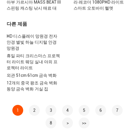
아부 가르시아 MASS BEAT III
라 레코더 1080PHD 라이트
스핀링 캐스팅 낚시 매료 대
스마트 오토바이 헬멧
다른 제품
HD 디스플레이 망원경 전자
안경 별빛 하늘 디지털 안경
망원경
휴일 파티 크리스마스 프로젝
터 라이트 웨딩 실내 야외 프
로젝터 라이트
외관 51cm 61cm 금속 벽화
12개의 중국 왕조 금속 벽화
동양 금속 벽화 거실 집
1
2
3
4
5
6
7
8
>
>>