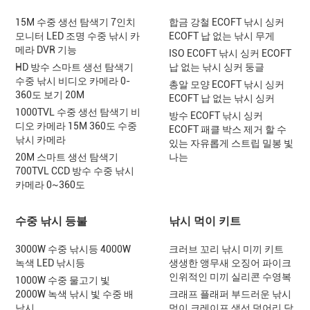
15M 수중 생선 탐색기 7인치
합금 강철 ECOFT 낚시 싱커
모니터 LED 조명 수중 낚시 카
ECOFT 납 없는 낚시 무게
메라 DVR 기능
ISO ECOFT 낚시 싱커 ECOFT
HD 방수 스마트 생선 탐색기
납 없는 낚시 싱커 둥글
수중 낚시 비디오 카메라 0-
총알 모양 ECOFT 낚시 싱커
360도 보기 20M
ECOFT 납 없는 낚시 싱커
1000TVL 수중 생선 탐색기 비
방수 ECOFT 낚시 싱커
디오 카메라 15M 360도 수중
ECOFT 패클 박스 제거 할 수
낚시 카메라
있는 자유롭게 스트립 밀봉 빛
20M 스마트 생선 탐색기
나는
700TVL CCD 방수 수중 낚시
카메라 0~360도
수중 낚시 등불
낚시 먹이 키트
3000W 수중 낚시등 4000W
크러브 꼬리 낚시 미끼 키트
녹색 LED 낚시등
생생한 앵무새 오징어 파이크
인위적인 미끼 실리콘 수영복
1000W 수중 물고기 빛
2000W 녹색 낚시 빛 수중 배
크래프 플래퍼 부드러운 낚시
낚시
먹이 크레이프 생선 덩어리 담