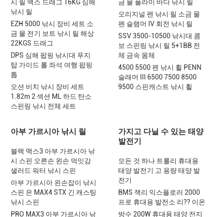
시 릴 맥스 드래그 16KG 심해
금 물 플라이 바다 낚시 릴
낚시 릴
오리지널 펜 낚시 릴 소금 물
EZH 5000 낚시 장비 세트 소
펜 슬램머 IV 회전 낚시 릴
금 물 전기 보트 낚시 릴 해상
SSV 3500-10500 낚시대 콤
22KGS 드래그
보 스핀링 낚시 릴 5+1BB 전
DPS 심해 팝핑 낚시대 푸지
체 금속 몸체
탑 가이드 롤 좌석 여행 팝핑
4500 5500 펜 낚시 휠 PENN
톱
슬래머 III 6500 7500 8500
오션 비치 낚시 장비 세트
9500 스핀캐스트 낚시 휠
1.82m 2 섹션 ML 하드 탄소
스핀링 낚시 전체 세트
아부 가르시아 낚시 릴
가지고 다닐 수 있는 태양
발전기
블랙 맥스3 아부 가르시아 낚
시 스핀 오른손 왼손 먹잇감
모든 것 하나 트롤리 휴대용
샐러드 워터 낚시 스핀
태양 발전기 고 용량 태양 발
전기
아부 가르시아 왼손잡이 낚시
스핀 은 MAX4 STX 긴 캐스팅
BMS 잭리 익스플로러 2000
낚시 스핀
프로 휴대용 발전소 리?? 이온
PRO MAX3 아부 가르시아 낚
방수 200W 휴대용 태양 전지