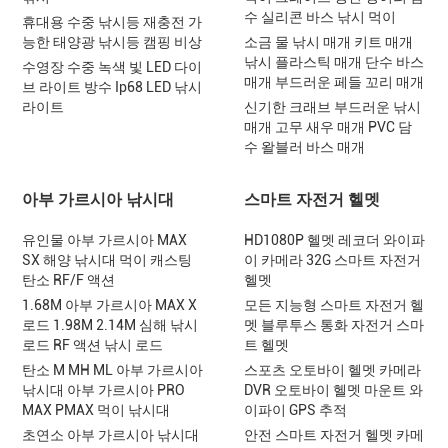
수 실리콘 바스 낚시 먹이
휴대용 수중 낚시등 재충전 가
능한 태양광 낚시등 캠핑 비상
소금 물 낚시 매개 키트 매개
낚시 플라스틱 매개 단수 바스
수영장 수중 녹색 빛 LED 다이
매개 부드러운 페들 꼬리 매개
브 라이트 방수 Ip68 LED 낚시
라이트
신기한 크래브 부드러운 낚시
매개 고무 새우 매개 PVC 담
수 왈블러 바스 매개
아부 가르시아 낚시대
스마트 자전거 헬멧
유인물 아부 가르시아 MAX
HD1080P 헬멧 레코더 와이파
SX 해양 낚시대 먹이 캐스팅
이 카메라 32G 스마트 자전거
탄소 RF/F 액션
헬멧
1.68M 아부 가르시아 MAX X
모든 지능형 스마트 자전거 헬
로드 1.98M 2.14M 심해 낚시
멧 블루투스 통화 자전거 스마
로드 RF 액션 낚시 로드
트 헬멧
탄소 M MH ML 아부 가르시아
스포츠 오토바이 헬멧 카메라
낚시대 아부 가르시아 PRO
DVR 오토바이 헬멧 마운트 와
MAX PMAX 먹이 낚시대
이파이 GPS 추적
초연소 아부 가르시아 낚시대
안전 스마트 자전거 헬멧 카메