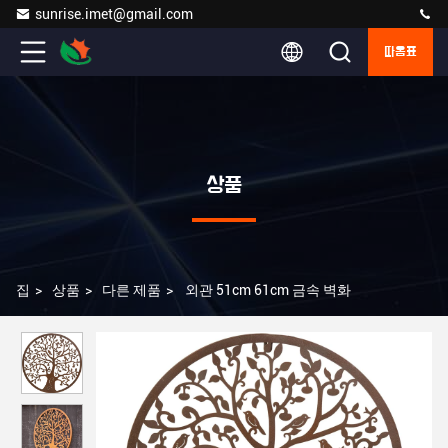
sunrise.imet@gmail.com
따옴표
상품
집
>
상품
>
다른 제품
>
외관 51cm 61cm 금속 벽화