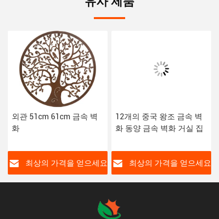
유사 제품
외관 51cm 61cm 금속 벽
12개의 중국 왕조 금속 벽
화
화 동양 금속 벽화 거실 집
요
최상의 가격을 얻으세요
최상의 가격을 얻으세요