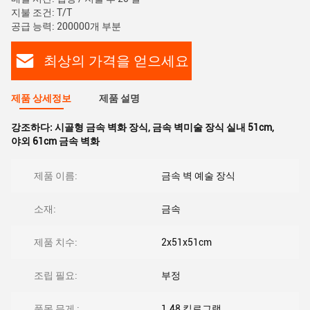
지불 조건: T/T
공급 능력: 200000개 부분
최상의 가격을 얻으세요
제품 상세정보
제품 설명
강조하다:
시골형 금속 벽화 장식
,
금속 벽미술 장식 실내 51cm
,
야외 61cm 금속 벽화
제품 이름:
금속 벽 예술 장식
소재:
금속
제품 치수:
2x51x51cm
조립 필요:
부정
품목 무게 ‎:
1.48 킬로그램