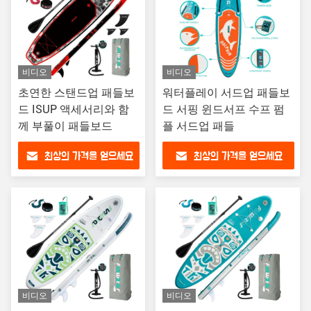
비디오
비디오
초연한 스탠드업 패들보
워터플레이 서드업 패들보
드 ISUP 액세서리와 함
드 서핑 윈드서프 수프 펌
께 부풀이 패들보드
플 서드업 패들
최상의 가격을 얻으세요
최상의 가격을 얻으세요
비디오
비디오