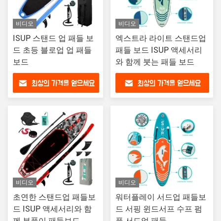
비디오
비디오
ISUP 스탠드 업 패들 보
엑스트라 라이트 스탠드업
드 초등 블로업 업 패들
패들 보드 ISUP 액세서리
보드
와 함께 붓는 패들 보드
최상의 가격을 얻으세요
최상의 가격을 얻으세요
비디오
비디오
초연한 스탠드업 패들보
워터플레이 서드업 패들보
드 ISUP 액세서리와 함
드 서핑 윈드서프 수프 펌
께 부풀이 패들보드
플 서드업 패들