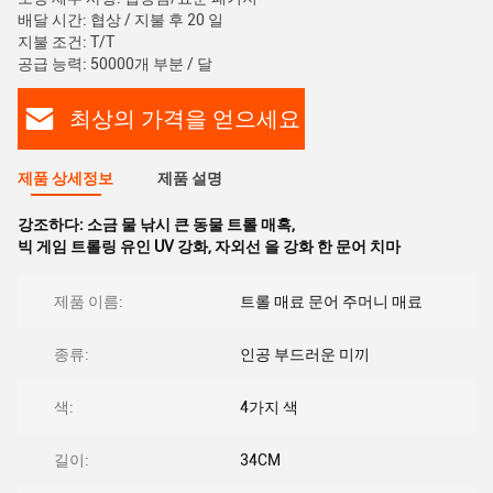
배달 시간: 협상 / 지불 후 20 일
지불 조건: T/T
공급 능력: 50000개 부분 / 달
최상의 가격을 얻으세요
제품 상세정보
제품 설명
강조하다:
소금 물 낚시 큰 동물 트롤 매혹
,
빅 게임 트롤링 유인 UV 강화
,
자외선 을 강화 한 문어 치마
제품 이름:
트롤 매료 문어 주머니 매료
종류:
인공 부드러운 미끼
색:
4가지 색
길이:
34CM