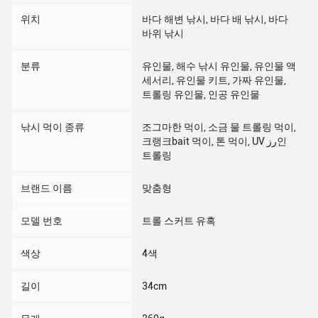
위치
바다 해변 낚시, 바다 배 낚시, 바다
바위 낚시
분류
유인물, 해수 낚시 유인물, 유인물 액
세서리, 유인물 키트, 가짜 유인물,
트롤링 유인물, 인공 유인물
낚시 먹이 종류
조그마한 먹이, 소금 물 트롤링 먹이,
크랭크bait 먹이, 톤 먹이, UV رز인
트롤링
브랜드 이름
맞춤형
모델 번호
트롤 스커트 유혹
색상
4색
길이
34cm