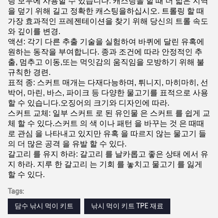
링 모두에 사용할 수 있습니다. 캐스팅을 할 때 더 넓은 지역
을 덮기 위해 길고 정확한 캐스팅을하십시오. 트롤링 할 때
가장 효과적인 프레젠테이션을 찾기 위해 당신의 트롤 속도
와 깊이를 변경.
액션: 각기 다른 추출 기술을 실험하여 바퀴에 달린 유혹에
원하는 동작을 부여합니다. 종과 조건에 따라 안정적인 추
출, 멈추고 이동,또는 먹잇감의 움직임을 모방하기 위해 불
규칙한 경련.
표적 종: 스커트 매개는 다재다능하며, 튀니지, 마히마히, 선
박어, 마린, 바스, 파이크 등 다양한 물고기를 표적으로 사용
할 수 있습니다.오징어의 크기와 디자인에 따라.
스커트 교체: 일부 스커트 로 된 유인물 은 스커트 를 쉽게 교
체 할 수 있다.스커트 의 색 이나 패턴 을 바꾸는 것 은 때때
로 관심 을 나타내고 있지만 유혹 을 따르지 않는 물고기 들
의 더 많은 공격 을 유발 할 수 있다.
갈고리 를 유지 하라: 갈고리 를 날카롭고 좋은 상태 에서 유
지 하라. 지루 한 갈고리 는 기회 를 놓치고 물고기 를 잃게
할 수 있다.
Tags:
담수 낚시 먹이 키트
낚시 먹이 키트 TPE 재료