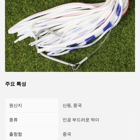
주요 특성
원산지
산둥, 중국
종류
인공 부드러운 먹이
출항함
중국