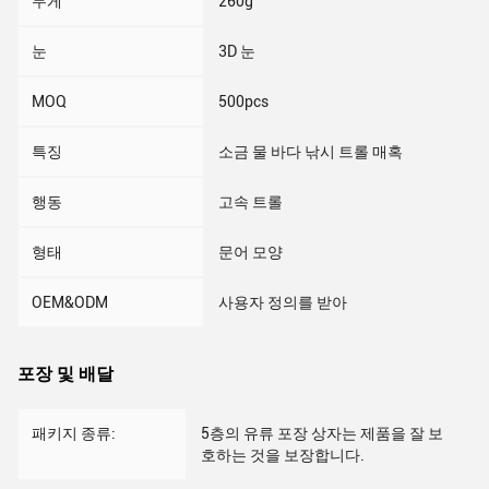
무게
260g
눈
3D 눈
MOQ
500pcs
특징
소금 물 바다 낚시 트롤 매혹
행동
고속 트롤
형태
문어 모양
OEM&ODM
사용자 정의를 받아
포장 및 배달
패키지 종류:
5층의 유류 포장 상자는 제품을 잘 보
호하는 것을 보장합니다.