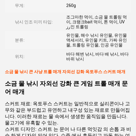
무게:
260g
조그마한 먹이, 소금 물 트롤링 먹
낚시 인조 미끼 타입:
이, 크랭크bait 먹이, 톤 먹이, UV
رز인 트롤링
유인물, 해수 낚시 유인물, 유인물
분류:
액세서리, 유인물 키트, 가짜 유인
물, 트롤링 유인물, 인공 유인물
바다 해변 낚시, 바다 배 낚시, 바다
위치:
바위 낚시
소금 물 낚시 큰 사냥 트롤 매개 자외선 강화 옥토푸스 스커트 매개
소금 물 낚시 자외선 강화 큰 게임 트롤 매개 문
어 매개
스커트 재료: 옥토푸스 스커트는 일반적으로 실리콘이나 고
무와 같은 부드럽고 유연하고 내구성 있는 재료로 만들어집
니다. 이러한 재료는 물 속에서 생생한 움직임을 만듭니다.
물고기에 유혹할 수 있는.
스커트 디자인: 스커트 는 문어 나 다른 먹잇감 의 손톱 과 비
슷 하게 디자인 되어 있다. 수중 에서 흔들리고 파동 하는 여