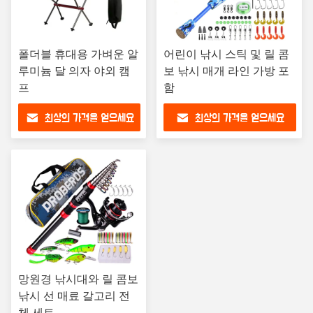
폴더블 휴대용 가벼운 알
어린이 낚시 스틱 및 릴 콤
루미늄 달 의자 야외 캠
보 낚시 매개 라인 가방 포
프
함
최상의 가격을 얻으세요
최상의 가격을 얻으세요
망원경 낚시대와 릴 콤보
낚시 선 매료 갈고리 전
체 세트