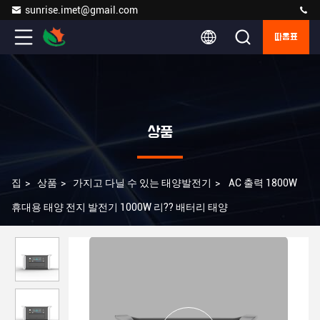
sunrise.imet@gmail.com
따옴표
상품
집
>
상품
>
가지고 다닐 수 있는 태양발전기
>
AC 출력 1800W
휴대용 태양 전지 발전기 1000W 리?? 배터리 태양