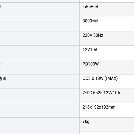
:
LiFePo4
3000*번
220V 50Hz
12V10A
:
PD100W
 출력:
QC3.0 18W ((MAX)
2*DC 5525 12V/10A
218x192x192mm
7kg