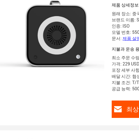
제품 상세정보
원래 장소: 중
브랜드 이름: Su
인증: ISO
모델 번호: 55
문서:
제품 설명
지불과 운송 
최소 주문 수량:
가격: 229 USD
포장 세부 사항
배달 시간: 협상
지불 조건: T/T
공급 능력: 50
최상