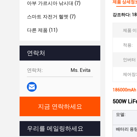
제품 상세정
아부 가르시아 낚시대
(7)
강조하다:
1
스마트 자전거 헬멧
(7)
다른 제품
(11)
제품 이
적용:
연락처
인버터 
연락처:
Ms. Evita
제어장치
186000mA
500W L
지금 연락하세요
모델:
우리를 메일링하세요
배터리 용