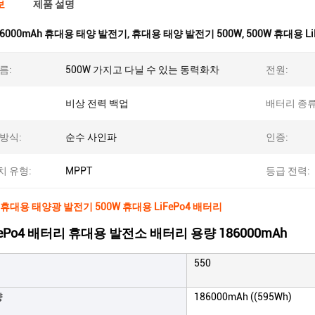
보
제품 설명
86000mAh 휴대용 태양 발전기
,
휴대용 태양 발전기 500W
,
500W 휴대용 L
름:
500W 가지고 다닐 수 있는 동력화차
전원:
비상 전력 백업
배터리 종류
방식:
순수 사인파
인증:
 유형:
MPPT
등급 전력:
h 휴대용 태양광 발전기 500W 휴대용 LiFePo4 배터리
iFePo4 배터리 휴대용 발전소 배터리 용량 186000mAh
550
량
186000mAh ((595Wh)