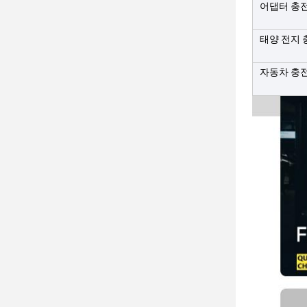
어댑터 충
태양 전지 
자동차 충