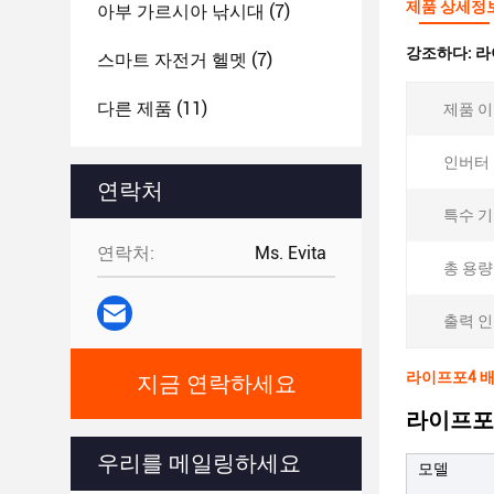
제품 상세정
아부 가르시아 낚시대
(7)
강조하다:
라
스마트 자전거 헬멧
(7)
다른 제품
(11)
제품 이
인버터 
연락처
특수 기
연락처:
Ms. Evita
총 용량
출력 
라이프포4 배
지금 연락하세요
라이프포4
우리를 메일링하세요
모델