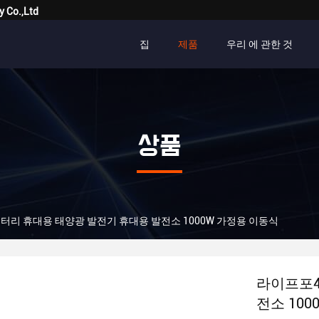
y Co.,Ltd
집
제품
우리 에 관한 것
상품
터리 휴대용 태양광 발전기 휴대용 발전소 1000W 가정용 이동식
라이프포4
전소 10